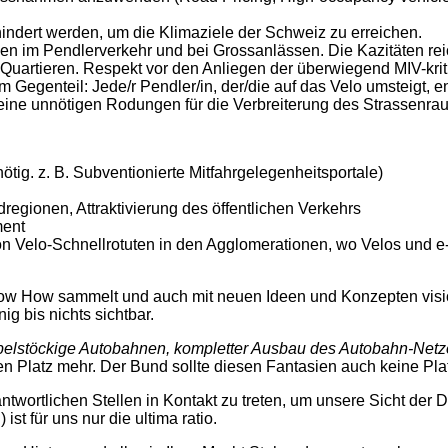
ndert werden, um die Klimaziele der Schweiz zu erreichen.
den im Pendlerverkehr und bei Grossanlässen. Die Kazitäten r
 Quartieren. Respekt vor den Anliegen der überwiegend MIV-kri
 Gegenteil: Jede/r Pendler/in, der/die auf das Velo umsteigt, 
ine unnötigen Rodungen für die Verbreiterung des Strassenra
tig. z. B. Subventionierte Mitfahrgelegenheitsportale)
regionen, Attraktivierung des öffentlichen Verkehrs
ment
Velo-Schnellrotuten in den Agglomerationen, wo Velos und e-B
ow How sammelt und auch mit neuen Ideen und Konzepten visio
ig bis nichts sichtbar.
elstöckige Autobahnen, kompletter Ausbau des Autobahn-Netzes
en Platz mehr. Der Bund sollte diesen Fantasien auch keine Pla
antwortlichen Stellen in Kontakt zu treten, um unsere Sicht der
ist für uns nur die ultima ratio.