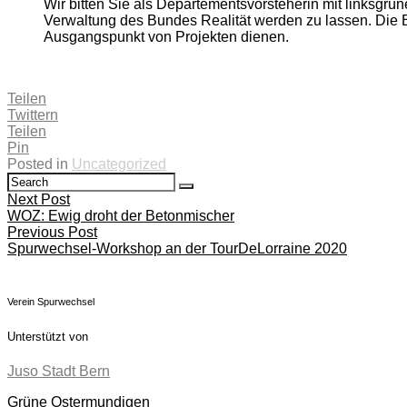
Wir bitten Sie als Departementsvorsteherin mit linksgr
Verwaltung des Bundes Realität werden zu lassen. Die
Ausgangspunkt von Projekten dienen.
Teilen
Twittern
Teilen
Pin
Posted in
Uncategorized
Search
Search
for:
Beitragsnavigation
Next Post
WOZ: Ewig droht der Betonmischer
Previous Post
Spurwechsel-Workshop an der TourDeLorraine 2020
Verein Spurwechsel
Unterstützt von
Juso Stadt Bern
Grüne Ostermundigen