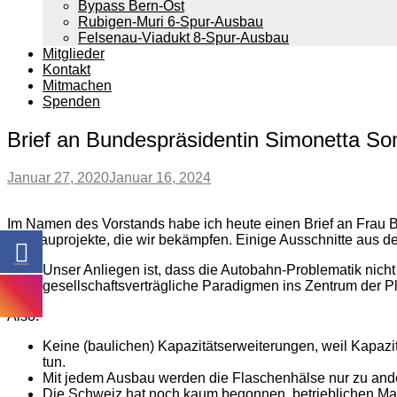
Bypass Bern-Ost
Rubigen-Muri 6-Spur-Ausbau
Felsenau-Viadukt 8-Spur-Ausbau
Mitglieder
Kontakt
Mitmachen
Spenden
Brief an Bundespräsidentin Simonetta 
Januar 27, 2020
Januar 16, 2024
Im Namen des Vorstands habe ich heute einen Brief an Frau B
Ausbauprojekte, die wir bekämpfen. Einige Ausschnitte aus de
Unser Anliegen ist, dass die Autobahn-Problematik nich
gesellschafts­verträgliche Paradigmen ins Zentrum der 
Also:
Keine (baulichen) Kapazitätserweiterungen, weil Kapazi
tun.
Mit jedem Ausbau werden die Flaschenhälse nur zu ande
Die Schweiz hat noch kaum begonnen, betrieblichen Ma