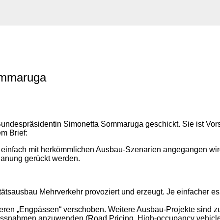
Sommaruga
undespräsidentin Simonetta Sommaruga geschickt. Sie ist Vors
m Brief:
t einfach mit herkömmlichen Ausbau-Szenarien angegangen wird
Planung gerückt werden.
tätsausbau Mehrverkehr provoziert und erzeugt. Je einfacher e
ren „Engpässen“ verschoben. Weitere Ausbau-Projekte sind zu
ssnahmen anzuwenden (Road Pricing, High-occupancy vehicle 