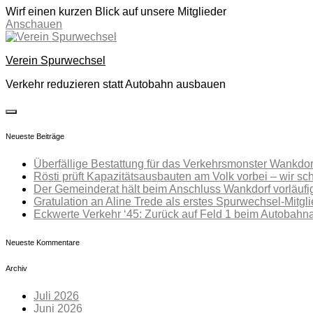
Wirf einen kurzen Blick auf unsere Mitglieder
Anschauen
Skip
to
Verein Spurwechsel
content
Verkehr reduzieren statt Autobahn ausbauen
toggle
open/close
Neueste Beiträge
sidebar
Überfällige Bestattung für das Verkehrsmonster Wankdo
Rösti prüft Kapazitätsausbauten am Volk vorbei – wir sc
Der Gemeinderat hält beim Anschluss Wankdorf vorläufi
Gratulation an Aline Trede als erstes Spurwechsel-Mitgl
Eckwerte Verkehr ‘45: Zurück auf Feld 1 beim Autobahn
Neueste Kommentare
Archiv
Juli 2026
Juni 2026