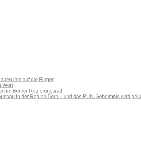
rf
hauen ihm auf die Finger
g Wort
ied im Berner Regierungsrat!
ausbau in der Region Bern – und das PUN-Geheimnis wird gelüf