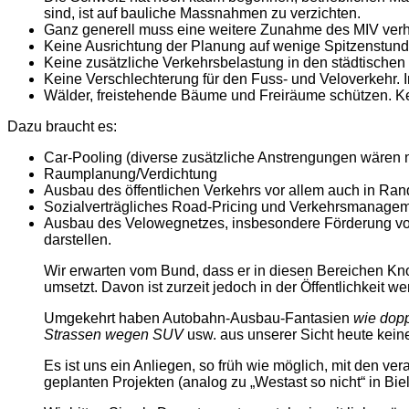
sind, ist auf bauliche Massnahmen zu verzichten.
Ganz generell muss eine weitere Zunahme des MIV verhi
Keine Ausrichtung der Planung auf wenige Spitzenstun
Keine zusätzliche Verkehrsbelastung in den städtischen
Keine Verschlechterung für den Fuss- und Veloverkehr. Im
Wälder, freistehende Bäume und Freiräume schützen. Ke
Dazu braucht es:
Car-Pooling (diverse zusätzliche Anstrengungen wären nö
Raumplanung/Verdichtung
Ausbau des öffentlichen Verkehrs vor allem auch in Rand
Sozialverträgliches Road-Pricing und Verkehrsmanage
Ausbau des Velowegnetzes, insbesondere Förderung von 
darstellen.
Wir erwarten vom Bund, dass er in diesen Bereichen Kn
umsetzt. Davon ist zurzeit jedoch in der Öffentlichkeit wen
Umgekehrt haben Autobahn-Ausbau-Fantasien
wie dopp
Strassen wegen SUV
usw. aus unserer Sicht heute kein
Es ist uns ein Anliegen, so früh wie möglich, mit den ver
geplanten Projekten (analog zu „Westast so nicht“ in Biel) 