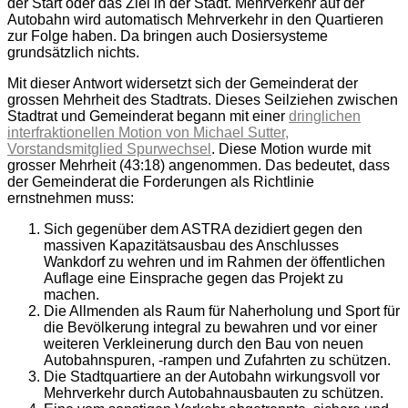
der Start oder das Ziel in der Stadt. Mehrverkehr auf der
Autobahn wird automatisch Mehrverkehr in den Quartieren
zur Folge haben. Da bringen auch Dosiersysteme
grundsätzlich nichts.
Mit dieser Antwort widersetzt sich der Gemeinderat der
grossen Mehrheit des Stadtrats. Dieses Seilziehen zwischen
Stadtrat und Gemeinderat begann mit einer
dringlichen
interfraktionellen Motion von Michael Sutter,
Vorstandsmitglied Spurwechsel
. Diese Motion wurde mit
grosser Mehrheit (43:18) angenommen. Das bedeutet, dass
der Gemeinderat die Forderungen als Richtlinie
ernstnehmen muss:
Sich gegenüber dem ASTRA dezidiert gegen den
massiven Kapazitätsausbau des Anschlusses
Wankdorf zu wehren und im Rahmen der öffentlichen
Auflage eine Einsprache gegen das Projekt zu
machen.
Die Allmenden als Raum für Naherholung und Sport für
die Bevölkerung integral zu bewahren und vor einer
weiteren Verkleinerung durch den Bau von neuen
Autobahnspuren, -rampen und Zufahrten zu schützen.
Die Stadtquartiere an der Autobahn wirkungsvoll vor
Mehrverkehr durch Autobahnausbauten zu schützen.