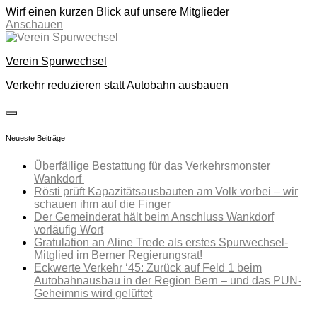
Wirf einen kurzen Blick auf unsere Mitglieder
Anschauen
Skip
to
Verein Spurwechsel
content
Verkehr reduzieren statt Autobahn ausbauen
toggle
open/close
Neueste Beiträge
sidebar
Überfällige Bestattung für das Verkehrsmonster
Wankdorf
Rösti prüft Kapazitätsausbauten am Volk vorbei – wir
schauen ihm auf die Finger
Der Gemeinderat hält beim Anschluss Wankdorf
vorläufig Wort
Gratulation an Aline Trede als erstes Spurwechsel-
Mitglied im Berner Regierungsrat!
Eckwerte Verkehr ‘45: Zurück auf Feld 1 beim
Autobahnausbau in der Region Bern – und das PUN-
Geheimnis wird gelüftet