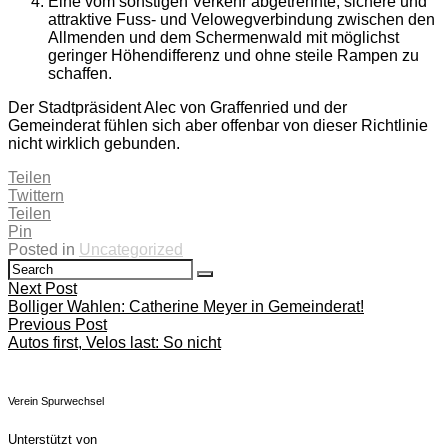
Eine vom sonstigen Verkehr abgetrennte, sichere und
attraktive Fuss- und Velowegverbindung zwischen den
Allmenden und dem Schermenwald mit möglichst
geringer Höhendifferenz und ohne steile Rampen zu
schaffen.
Der Stadtpräsident Alec von Graffenried und der
Gemeinderat fühlen sich aber offenbar von dieser Richtlinie
nicht wirklich gebunden.
Teilen
Twittern
Teilen
Pin
Posted in
Uncategorized
Search
Search
for:
Beitragsnavigation
Next Post
Bolliger Wahlen: Catherine Meyer in Gemeinderat!
Previous Post
Autos first, Velos last: So nicht
Verein Spurwechsel
Unterstützt von