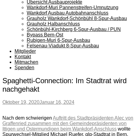
Übersicht Ausbauprojekte
Wankdorf-Muri Pannenstreifen-Umnutzung
Wankdorf Ausbau Autobahnanschluss
Grauholz Wankdorf-Schönbühl 8-Spur-Ausbau
Grauholz Halbanschluss
Schönbühl-Kirchberg 6-Spur-Ausbau / PUN
Bypass Bern-Ost
Rubigen-Muri 6-Spur-Ausbau
Felsenau-Viadukt 8-Spur-Ausbau
Mitglieder
Kontakt
Mitmachen
Spenden
Spaghetti-Connection: Im Stadtrat wird
nachgehakt
Oktober 19, 2020
Januar 16, 2024
Nach dem schwierigen
Auftritt des Stadtpräsidenten Alec von
Graffenried zusammen mit den Gemeindepräsidenten von
Ittigen und Ostermundigen beim Wankdorf-Anschluss
wollte
Spurwechsel-Mitglied Michael Ruefer, glp-Stadtrat in Bern,