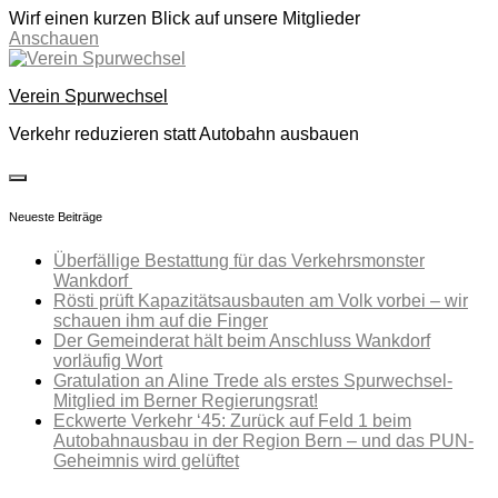
Wirf einen kurzen Blick auf unsere Mitglieder
Anschauen
Skip
to
Verein Spurwechsel
content
Verkehr reduzieren statt Autobahn ausbauen
toggle
open/close
Neueste Beiträge
sidebar
Überfällige Bestattung für das Verkehrsmonster
Wankdorf
Rösti prüft Kapazitätsausbauten am Volk vorbei – wir
schauen ihm auf die Finger
Der Gemeinderat hält beim Anschluss Wankdorf
vorläufig Wort
Gratulation an Aline Trede als erstes Spurwechsel-
Mitglied im Berner Regierungsrat!
Eckwerte Verkehr ‘45: Zurück auf Feld 1 beim
Autobahnausbau in der Region Bern – und das PUN-
Geheimnis wird gelüftet