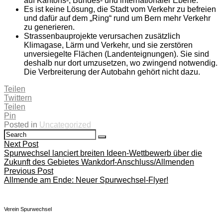
auf Kantons-, Bundes- und internationaler Ebene.
Es ist keine Lösung, die Stadt vom Verkehr zu befreien
und dafür auf dem „Ring“ rund um Bern mehr Verkehr
zu generieren.
Strassenbauprojekte verursachen zusätzlich
Klimagase, Lärm und Verkehr, und sie zerstören
unversiegelte Flächen (Landenteignungen). Sie sind
deshalb nur dort umzusetzen, wo zwingend notwendig.
Die Verbreiterung der Autobahn gehört nicht dazu.
Teilen
Twittern
Teilen
Pin
Posted in
Uncategorized
Search
Search
for:
Beitragsnavigation
Next Post
Spurwechsel lanciert breiten Ideen-Wettbewerb über die
Zukunft des Gebietes Wankdorf-Anschluss/Allmenden
Previous Post
Allmende am Ende: Neuer Spurwechsel-Flyer!
Verein Spurwechsel