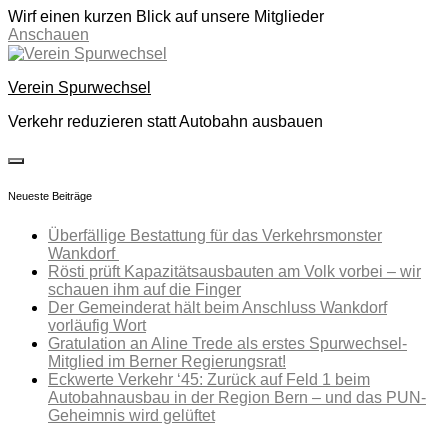
Wirf einen kurzen Blick auf unsere Mitglieder
Anschauen
Skip
to
Verein Spurwechsel
content
Verkehr reduzieren statt Autobahn ausbauen
toggle
open/close
Neueste Beiträge
sidebar
Überfällige Bestattung für das Verkehrsmonster
Wankdorf
Rösti prüft Kapazitätsausbauten am Volk vorbei – wir
schauen ihm auf die Finger
Der Gemeinderat hält beim Anschluss Wankdorf
vorläufig Wort
Gratulation an Aline Trede als erstes Spurwechsel-
Mitglied im Berner Regierungsrat!
Eckwerte Verkehr ‘45: Zurück auf Feld 1 beim
Autobahnausbau in der Region Bern – und das PUN-
Geheimnis wird gelüftet