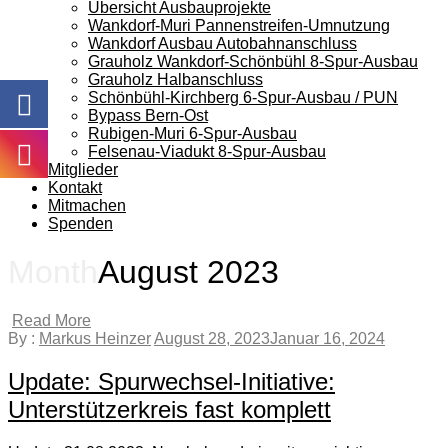
Übersicht Ausbauprojekte
Wankdorf-Muri Pannenstreifen-Umnutzung
Wankdorf Ausbau Autobahnanschluss
Grauholz Wankdorf-Schönbühl 8-Spur-Ausbau
Grauholz Halbanschluss
Schönbühl-Kirchberg 6-Spur-Ausbau / PUN
Bypass Bern-Ost
Rubigen-Muri 6-Spur-Ausbau
Felsenau-Viadukt 8-Spur-Ausbau
Mitglieder
Kontakt
Mitmachen
Spenden
Month
August 2023
Read More
By :
Markus Heinzer
August 28, 2023
Januar 16, 2024
Update: Spurwechsel-Initiative:
Unterstützerkreis fast komplett