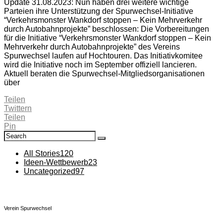
Update 31.08.2023: Nun haben drei weitere wichtige
Parteien ihre Unterstützung der Spurwechsel-Initiative
“Verkehrsmonster Wankdorf stoppen – Kein Mehrverkehr
durch Autobahnprojekte” beschlossen: Die Vorbereitungen
für die Initiative “Verkehrsmonster Wankdorf stoppen – Kein
Mehrverkehr durch Autobahnprojekte” des Vereins
Spurwechsel laufen auf Hochtouren. Das Initiativkomitee
wird die Initiative noch im September offiziell lancieren.
Aktuell beraten die Spurwechsel-Mitgliedsorganisationen
über
Teilen
Twittern
Teilen
Pin
Search
Search
for:
All Stories
120
Ideen-Wettbewerb
23
Uncategorized
97
Verein Spurwechsel