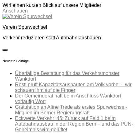
Wirf einen kurzen Blick auf unsere Mitglieder
Anschauen
Skip
to
Verein Spurwechsel
content
Verkehr reduzieren statt Autobahn ausbauen
toggle
open/close
Neueste Beiträge
sidebar
Überfällige Bestattung für das Verkehrsmonster
Wankdorf
Rösti prüft Kapazitätsausbauten am Volk vorbei – wir
schauen ihm auf die Finger
Der Gemeinderat hält beim Anschluss Wankdorf
vorläufig Wort
Gratulation an Aline Trede als erstes Spurwechsel-
Mitglied im Berner Regierungsrat!
Eckwerte Verkehr ‘45: Zurück auf Feld 1 beim
Autobahnausbau in der Region Bern – und das PUN-
Geheimnis wird gelüftet