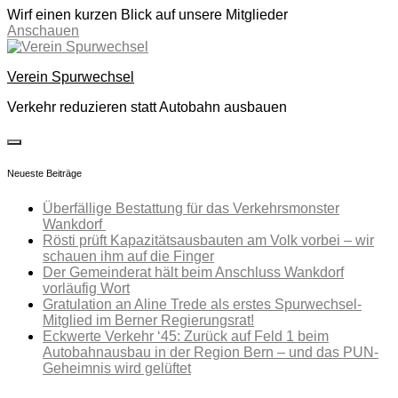
Wirf einen kurzen Blick auf unsere Mitglieder
Anschauen
Skip
to
Verein Spurwechsel
content
Verkehr reduzieren statt Autobahn ausbauen
toggle
open/close
Neueste Beiträge
sidebar
Überfällige Bestattung für das Verkehrsmonster
Wankdorf
Rösti prüft Kapazitätsausbauten am Volk vorbei – wir
schauen ihm auf die Finger
Der Gemeinderat hält beim Anschluss Wankdorf
vorläufig Wort
Gratulation an Aline Trede als erstes Spurwechsel-
Mitglied im Berner Regierungsrat!
Eckwerte Verkehr ‘45: Zurück auf Feld 1 beim
Autobahnausbau in der Region Bern – und das PUN-
Geheimnis wird gelüftet