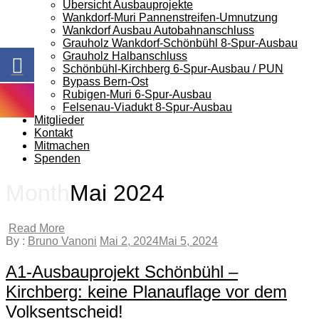
Übersicht Ausbauprojekte
Wankdorf-Muri Pannenstreifen-Umnutzung
Wankdorf Ausbau Autobahnanschluss
Grauholz Wankdorf-Schönbühl 8-Spur-Ausbau
Grauholz Halbanschluss
Schönbühl-Kirchberg 6-Spur-Ausbau / PUN
Bypass Bern-Ost
Rubigen-Muri 6-Spur-Ausbau
Felsenau-Viadukt 8-Spur-Ausbau
Mitglieder
Kontakt
Mitmachen
Spenden
Month
Mai 2024
Read More
By :
Bruno Vanoni
Mai 2, 2024
Mai 5, 2024
A1-Ausbauprojekt Schönbühl –
Kirchberg: keine Planauflage vor dem
Volksentscheid!