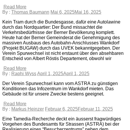
Read More
By :
Thomas Baumann
Mai 6, 2025
Mai 16, 2025
Kein Tram durch die Bundesgasse, dafür eine Autolawine
durch das Nordquartier: Der Bund missachtet die
Verkehrsbedürfnisse der Berner Bevölkerung komplett.
Heute hat der Berner Gemeinderat die Genehmigung des
massiven Ausbaus des Autobahn-Anschlusses Wankdorf
(Projekt BUGAW) durch das UVEK bekanntgegeben. Der
Verein Spurwechsel ist nicht erstaunt über den absehbaren
Entscheid von Albert Röstis Departement, obwohl wir
Read More
By :
Raphi Wyss
April 1, 2025
April 1, 2025
Der Verein Spurwechsel kann vom ASTRA zu günstigen
Konditionen das Infozentrum im Wankdorf mieten. Das
Gebäude ist für unsere Zwecke bestens geeignet.
Read More
By :
Markus Heinzer
Februar 6, 2025
Februar 11, 2025
Eine Tamedia-Recherche deckt ein äusserst fragwürdiges
Vorgehen des Bundesamts für Strassen (ASTRA) bei der
Realisierung eines “Besucherzentrums” neben dem