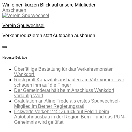
Wirf einen kurzen Blick auf unsere Mitglieder
Anschauen
Skip
to
Verein Spurwechsel
content
Verkehr reduzieren statt Autobahn ausbauen
toggle
open/close
Neueste Beiträge
sidebar
Überfällige Bestattung für das Verkehrsmonster
Wankdorf
Rösti prüft Kapazitätsausbauten am Volk vorbei – wir
schauen ihm auf die Finger
Der Gemeinderat hält beim Anschluss Wankdorf
vorläufig Wort
Gratulation an Aline Trede als erstes Spurwechsel-
Mitglied im Berner Regierungsrat!
Eckwerte Verkehr ‘45: Zurück auf Feld 1 beim
Autobahnausbau in der Region Bern – und das PUN-
Geheimnis wird gelüftet