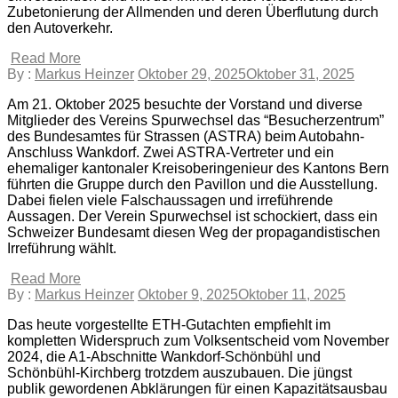
Zubetonierung der Allmenden und deren Überflutung durch
den Autoverkehr.
Read More
By :
Markus Heinzer
Oktober 29, 2025
Oktober 31, 2025
Am 21. Oktober 2025 besuchte der Vorstand und diverse
Mitglieder des Vereins Spurwechsel das “Besucherzentrum”
des Bundesamtes für Strassen (ASTRA) beim Autobahn-
Anschluss Wankdorf. Zwei ASTRA-Vertreter und ein
ehemaliger kantonaler Kreisoberingenieur des Kantons Bern
führten die Gruppe durch den Pavillon und die Ausstellung.
Dabei fielen viele Falschaussagen und irreführende
Aussagen. Der Verein Spurwechsel ist schockiert, dass ein
Schweizer Bundesamt diesen Weg der propagandistischen
Irreführung wählt.
Read More
By :
Markus Heinzer
Oktober 9, 2025
Oktober 11, 2025
Das heute vorgestellte ETH-Gutachten empfiehlt im
kompletten Widerspruch zum Volksentscheid vom November
2024, die A1-Abschnitte Wankdorf-Schönbühl und
Schönbühl-Kirchberg trotzdem auszubauen. Die jüngst
publik gewordenen Abklärungen für einen Kapazitätsausbau