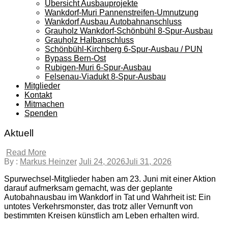
Übersicht Ausbauprojekte
Wankdorf-Muri Pannenstreifen-Umnutzung
Wankdorf Ausbau Autobahnanschluss
Grauholz Wankdorf-Schönbühl 8-Spur-Ausbau
Grauholz Halbanschluss
Schönbühl-Kirchberg 6-Spur-Ausbau / PUN
Bypass Bern-Ost
Rubigen-Muri 6-Spur-Ausbau
Felsenau-Viadukt 8-Spur-Ausbau
Mitglieder
Kontakt
Mitmachen
Spenden
Aktuell
Read More
By :
Markus Heinzer
Juli 24, 2026
Juli 31, 2026
Spurwechsel-Mitglieder haben am 23. Juni mit einer Aktion
darauf aufmerksam gemacht, was der geplante
Autobahnausbau im Wankdorf in Tat und Wahrheit ist: Ein
untotes Verkehrsmonster, das trotz aller Vernunft von
bestimmten Kreisen künstlich am Leben erhalten wird.