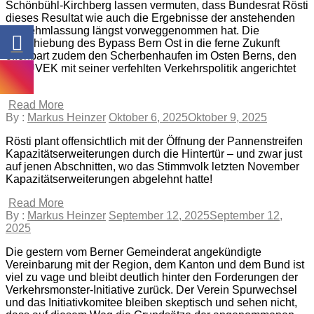
Schönbühl-Kirchberg lassen vermuten, dass Bundesrat Rösti
dieses Resultat wie auch die Ergebnisse der anstehenden
Vernehmlassung längst vorweggenommen hat. Die
Verschiebung des Bypass Bern Ost in die ferne Zukunft
offenbart zudem den Scherbenhaufen im Osten Berns, den
das UVEK mit seiner verfehlten Verkehrspolitik angerichtet
hat.
Read More
By :
Markus Heinzer
Oktober 6, 2025
Oktober 9, 2025
Rösti plant offensichtlich mit der Öffnung der Pannenstreifen
Kapazitätserweiterungen durch die Hintertür – und zwar just
auf jenen Abschnitten, wo das Stimmvolk letzten November
Kapazitätserweiterungen abgelehnt hatte!
Read More
By :
Markus Heinzer
September 12, 2025
September 12,
2025
Die gestern vom Berner Gemeinderat angekündigte
Vereinbarung mit der Region, dem Kanton und dem Bund ist
viel zu vage und bleibt deutlich hinter den Forderungen der
Verkehrsmonster-Initiative zurück. Der Verein Spurwechsel
und das Initiativkomitee bleiben skeptisch und sehen nicht,