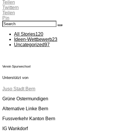
Teilen
Twittern
Teilen
Pin
Search
Search
for:
All Stories
120
Ideen-Wettbewerb
23
Uncategorized
97
Verein Spurwechsel
Unterstützt von
Juso Stadt Bern
Grüne Ostermundigen
Alternative Linke Bern
Fussverkehr Kanton Bern
IG Wankdorf