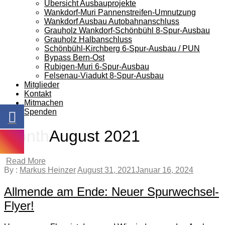
Übersicht Ausbauprojekte
Wankdorf-Muri Pannenstreifen-Umnutzung
Wankdorf Ausbau Autobahnanschluss
Grauholz Wankdorf-Schönbühl 8-Spur-Ausbau
Grauholz Halbanschluss
Schönbühl-Kirchberg 6-Spur-Ausbau / PUN
Bypass Bern-Ost
Rubigen-Muri 6-Spur-Ausbau
Felsenau-Viadukt 8-Spur-Ausbau
Mitglieder
Kontakt
Mitmachen
Spenden
Month
August 2021
Read More
By :
Markus Heinzer
August 31, 2021
Januar 16, 2024
Allmende am Ende: Neuer Spurwechsel-
Flyer!