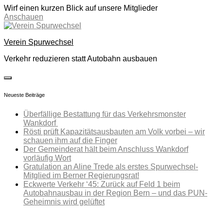
Wirf einen kurzen Blick auf unsere Mitglieder
Anschauen
Skip
to
Verein Spurwechsel
content
Verkehr reduzieren statt Autobahn ausbauen
toggle
open/close
Neueste Beiträge
sidebar
Überfällige Bestattung für das Verkehrsmonster
Wankdorf
Rösti prüft Kapazitätsausbauten am Volk vorbei – wir
schauen ihm auf die Finger
Der Gemeinderat hält beim Anschluss Wankdorf
vorläufig Wort
Gratulation an Aline Trede als erstes Spurwechsel-
Mitglied im Berner Regierungsrat!
Eckwerte Verkehr ‘45: Zurück auf Feld 1 beim
Autobahnausbau in der Region Bern – und das PUN-
Geheimnis wird gelüftet