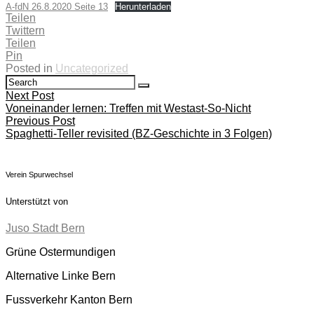
A-fdN 26.8.2020 Seite 13
Herunterladen
Teilen
Twittern
Teilen
Pin
Posted in
Uncategorized
Search
Search
for:
Beitragsnavigation
Next Post
Voneinander lernen: Treffen mit Westast-So-Nicht
Previous Post
Spaghetti-Teller revisited (BZ-Geschichte in 3 Folgen)
Verein Spurwechsel
Unterstützt von
Juso Stadt Bern
Grüne Ostermundigen
Alternative Linke Bern
Fussverkehr Kanton Bern