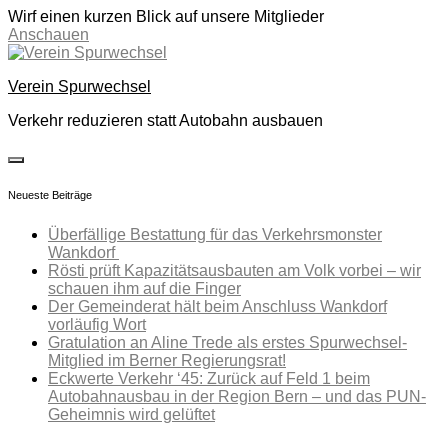
Wirf einen kurzen Blick auf unsere Mitglieder
Anschauen
Skip
to
Verein Spurwechsel
content
Verkehr reduzieren statt Autobahn ausbauen
toggle
open/close
Neueste Beiträge
sidebar
Überfällige Bestattung für das Verkehrsmonster
Wankdorf
Rösti prüft Kapazitätsausbauten am Volk vorbei – wir
schauen ihm auf die Finger
Der Gemeinderat hält beim Anschluss Wankdorf
vorläufig Wort
Gratulation an Aline Trede als erstes Spurwechsel-
Mitglied im Berner Regierungsrat!
Eckwerte Verkehr ‘45: Zurück auf Feld 1 beim
Autobahnausbau in der Region Bern – und das PUN-
Geheimnis wird gelüftet