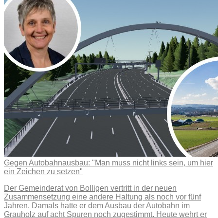
Gegen Autobahnausbau: "Man muss nicht links sein, um hier
ein Zeichen zu setzen"
Der Gemeinderat von Bolligen vertritt in der neuen
Zusammensetzung eine andere Haltung als noch vor fünf
Jahren. Damals hatte er dem Ausbau der Autobahn im
Grauholz auf acht Spuren noch zugestimmt. Heute wehrt er