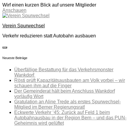
Wirf einen kurzen Blick auf unsere Mitglieder
Anschauen
Skip
to
Verein Spurwechsel
content
Verkehr reduzieren statt Autobahn ausbauen
toggle
open/close
Neueste Beiträge
sidebar
Überfällige Bestattung für das Verkehrsmonster
Wankdorf
Rösti prüft Kapazitätsausbauten am Volk vorbei – wir
schauen ihm auf die Finger
Der Gemeinderat hält beim Anschluss Wankdorf
vorläufig Wort
Gratulation an Aline Trede als erstes Spurwechsel-
Mitglied im Berner Regierungsrat!
Eckwerte Verkehr ‘45: Zurück auf Feld 1 beim
Autobahnausbau in der Region Bern – und das PUN-
Geheimnis wird gelüftet