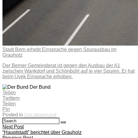
Stadt Bern erhebt Einsprache gegen Spurausbau im
Grauholz
Der Berner Gemeinderat ist gegen den Ausbau der A1
zwischen Wankdorf und Schönbühl auf je vier Spuren. Er hat
beim Uvek Einsprache erhoben.
Der Bund
Teilen
Twittern
Teilen
Pin
Posted in
Uncategorized
Search
Search
for:
Beitragsnavigation
Next Post
“Hauptstadt” berichtet über Grauholz
Previous Post